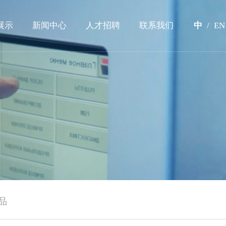
展示
新闻中心
人才招聘
联系我们
中
/
EN
品